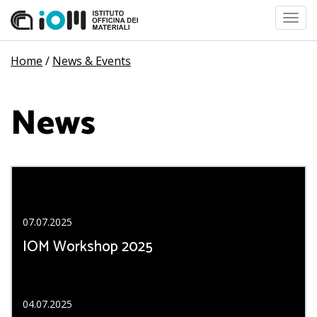
Toggl
navig
Home
/
News & Events
News
Events
07.07.2025
IOM Workshop 2025
04.07.2025